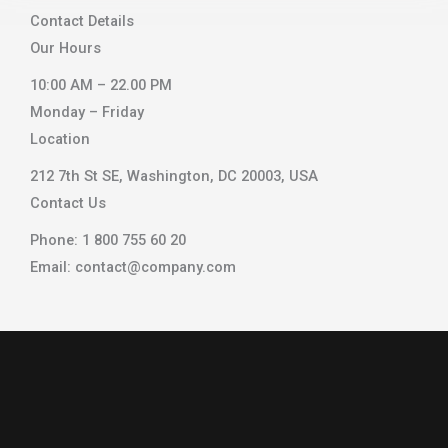
Contact Details
Our Hours
10:00 AM – 22.00 PM
Monday – Friday
Location
212 7th St SE, Washington, DC 20003, USA
Contact Us
Phone: 1 800 755 60 20
Email: contact@company.com