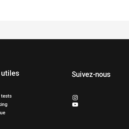
 utiles
Suivez-nous
echappee_
 tests
Echappee_net
king
ue