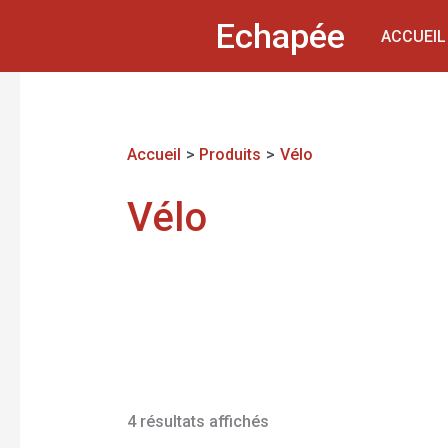
Aller
Echapée
ACCUEIL
au
contenu
Accueil
Produits
Vélo
Vélo
4 résultats affichés