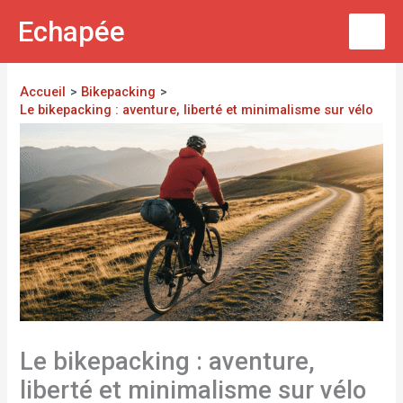
Aller
Echapée
au
contenu
Accueil
Bikepacking
Le bikepacking : aventure, liberté et minimalisme sur vélo
Le bikepacking : aventure,
liberté et minimalisme sur vélo